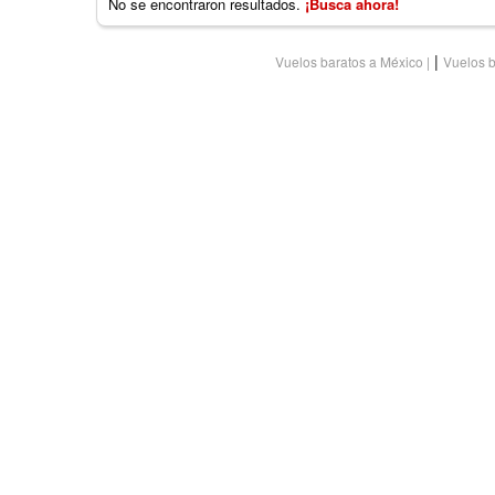
No se encontraron resultados.
¡Busca ahora!
|
Vuelos baratos a México
Vuelos b