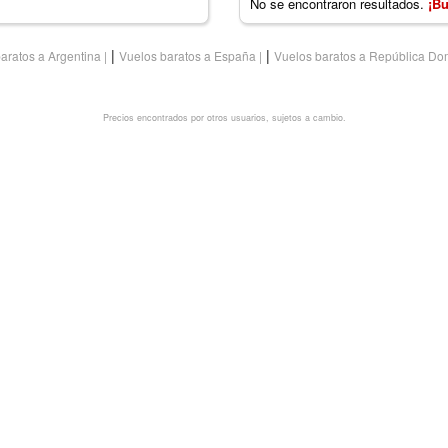
No se encontraron resultados.
¡Bu
|
|
aratos a Argentina
Vuelos baratos a España
Vuelos baratos a República Do
Precios encontrados por otros usuarios, sujetos a cambio.