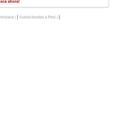
sca ahora!
|
|
minicana
Vuelos baratos a Perú